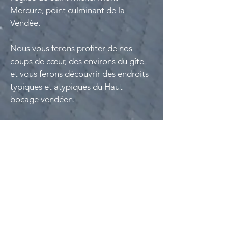
Mercure, point culminant de la
Vendée.
Nous vous ferons profiter de nos
coups de cœur, des environs du gîte
et vous ferons découvrir des endroits
typiques et atypiques du Haut-
bocage vendéen.
N'hésitez plus ... Contactez-nous !
Contactez-nous :