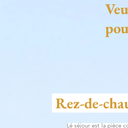
Veui
pou
Rez-de-chaus
Lé séjour est la pièce c