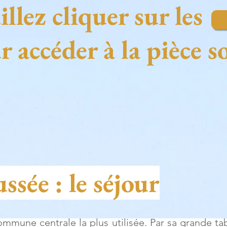
llez cliquer sur les
r accéder à la pièce s
sée : le séjour
ommune centrale la plus utilisée. Par sa grande ta