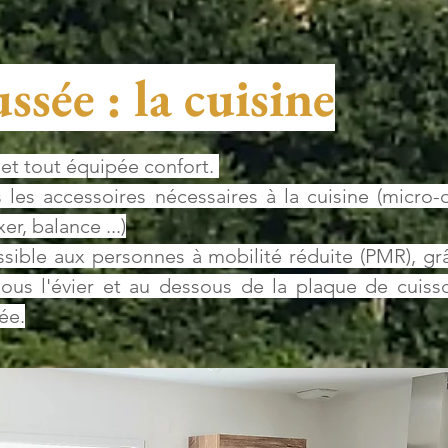
sée : la cuisine
et tout équipée confort.
s les accessoires nécessaires à la
cuisine (micro-o
er, balance ...)
sible aux personnes à mobilité réduite (PMR), gr
sous l'évier et au dessous de la plaque de cuisso
ée.