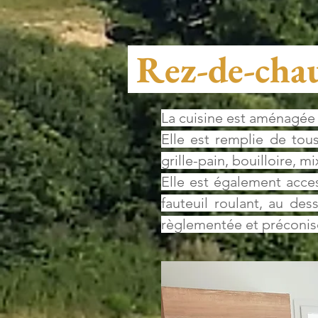
Rez-de-chaus
La cuisine est aménagée 
Elle est remplie de tou
grille-pain, bouilloire, mix
Elle est également acces
fauteuil roulant, au des
règlementée et préconis