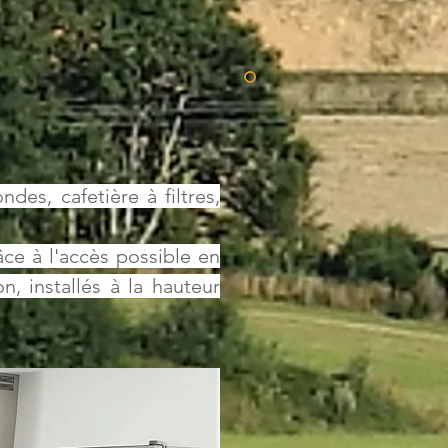
ndes, cafetière à filtres,
âce à l'accès possible en
n, installés à la hauteur