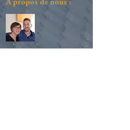
A propos de nous :
Bonjour à tous,
Nous sommes Lydie et Mathieu.
Nous vous accueillons dans notre gîte
les Ailes de l'Archange
, bâti sur un
petit terrain avec une vue
exceptionnelle.
Ce
gîte atypique le plus haut de
Vendée
se situe juste au pied de
l'église de Saint Michel Mont